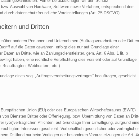
Daten gewährleisten. Ferner berücksichtigen wir den Schutz
, bzw. Auswahl von Hardware, Software sowie Verfahren, entsprechend dem
nd durch datenschutzfreundliche Voreinstellungen (Art. 25 DSGVO).
itern und Dritten
enüber anderen Personen und Unternehmen (Auftragsverarbeitern oder Dritten
ugriff auf die Daten gewähren, erfolgt dies nur auf Grundlage einer
 Daten an Dritte, wie an Zahlungsdienstleister, gem. Art. 6 Abs. 1 lit. b
ewilligt haben, eine rechtliche Verpflichtung dies vorsieht oder auf Grundlage
n Beauftragten, Webhostern, etc.).
rundlage eines sog. „Auftragsverarbeitungsvertrages“ beauftragen, geschieht
der Europäischen Union (EU) oder des Europäischen Wirtschaftsraums (EWR))
von Diensten Dritter oder Offenlegung, bzw. Übermittlung von Daten an Dritt
er (vor)vertraglichen Pflichten, auf Grundlage Ihrer Einwilligung, aufgrund eine
rechtigten Interessen geschieht. Vorbehaltlich gesetzlicher oder vertraglicher
 einem Drittland nur beim Vorliegen der besonderen Voraussetzungen der Art. 4