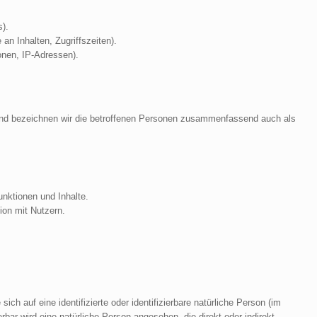
s).
an Inhalten, Zugriffszeiten).
onen, IP-Adressen).
nd bezeichnen wir die betroffenen Personen zusammenfassend auch als
nktionen und Inhalte.
on mit Nutzern.
ich auf eine identifizierte oder identifizierbare natürliche Person (im
erbar wird eine natürliche Person angesehen, die direkt oder indirekt,